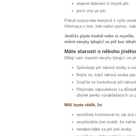
utajené dolévání či skryté pití,
pocit viny po pití.
Pokud rozpoznáte kterýkoli z výše uvede
Informace o tom, kde nalézt pomoc, nal
Jestliže pijete hodně nebo si myslíte
měnit návyky týkající se pití bez léka
Máte starosti o někoho jinéh
Dělají vám starosti návyky týkající se p
Způsobuje pití takové osoby a v
Bojíte se, když taková osoba pije
Snažíte se kontrolovat pití takov
Přejímáte odpovědnost za důsledky
úbytek peněz vynakládaných za p
Měli byste vědět, že:
nemůžete kontrolovat to, jak jiná 
nezpůsobíte jiné osobě, že začne 
neodpovídáte za pití jiné osoby,