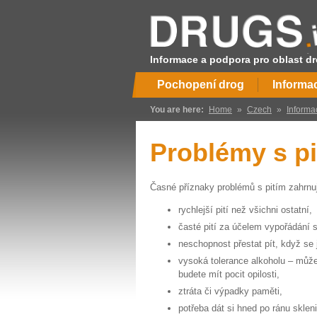
Informace a podpora pro oblast dr
Pochopení drog
Informa
You are here:
Home
»
Czech
»
Informa
Problémy s pi
Časné příznaky problémů s pitím zahrnuj
rychlejší pití než všichni ostatní,
časté pití za účelem vypořádání 
neschopnost přestat pít, když se
vysoká tolerance alkoholu – může
budete mít pocit opilosti,
ztráta či výpadky paměti,
potřeba dát si hned po ránu skleni