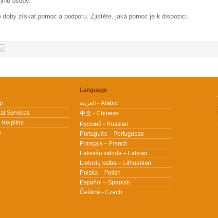
jiné osoby.
doby získat pomoc a podporu. Zjistěte, jaká pomoc je k dispozici.
Language
lp
العربية - Arabic
al Services
中文 - Chinese
 Helpline
Pусский - Russian
p
Português – Portuguese
Français – French
Latviešu valoda – Latvian
Lietuvių kalba – Lithuanian
Polska – Polish
Español – Spanish
Češtině - Czech