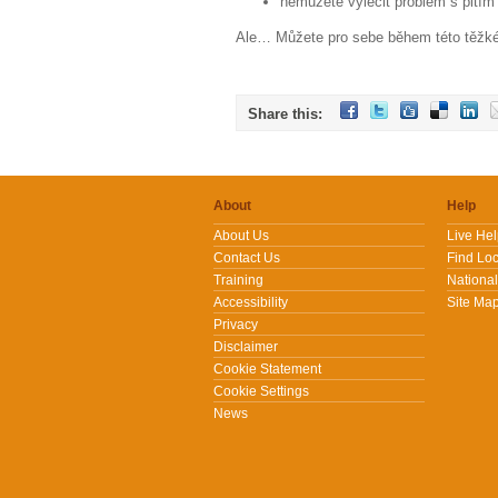
nemůžete vyléčit problém s pitím 
Ale… Můžete pro sebe během této těžké 
Share this:
About
Help
About Us
Live He
Contact Us
Find Loc
Training
National
Accessibility
Site Ma
Privacy
Disclaimer
Cookie Statement
Cookie Settings
News