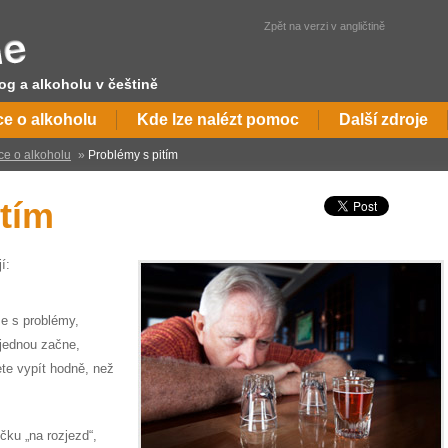
Zpět na verzi v angličtině
og a alkoholu v češtině
ce o alkoholu
Kde lze nalézt pomoc
Další zdroje
ce o alkoholu
»
Problémy s pitím
tím
í:
se s problémy,
 jednou začne,
te vypít hodně, než
čku „na rozjezd“,