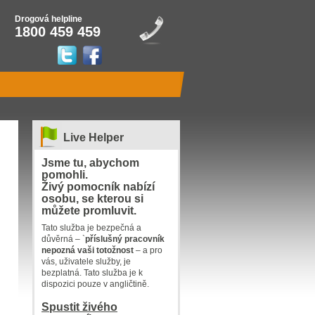
Drogová helpline
1800 459 459
Live Helper
Jsme tu, abychom
pomohli.
Živý pomocník nabízí
osobu, se kterou si
můžete promluvit.
Tato služba je bezpečná a
důvěrná – `
příslušný pracovník
nepozná vaši totožnost
– a pro
vás, uživatele služby, je
bezplatná. Tato služba je k
dispozici pouze v angličtině.
Spustit živého