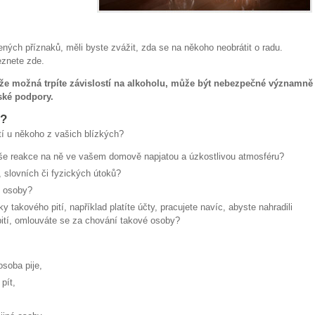
ných příznaků, měli byste zvážit, zda se na někoho neobrátit o radu.
eznete zde.
, že možná trpíte závislostí na alkoholu, může být nebezpečné významně
řské podpory.
o?
ití u někoho z vašich blízkých?
aše reakce na ně ve vašem domově napjatou a úzkostlivou atmosféru?
, slovních či fyzických útoků?
é osoby?
 takového pití, například platíte účty, pracujete navíc, abyste nahradili
ití, omlouváte se za chování takové osoby?
osoba pije,
pít,