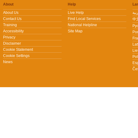
About
Help
La
About Us
Live Help
Contact Us
Find Local Services
中文
Training
National Helpline
Pус
Accessibility
Site Map
Por
Privacy
Fra
Disclaimer
Lat
Cookie Statement
Lie
Cookie Settings
Pol
News
Es
Češ