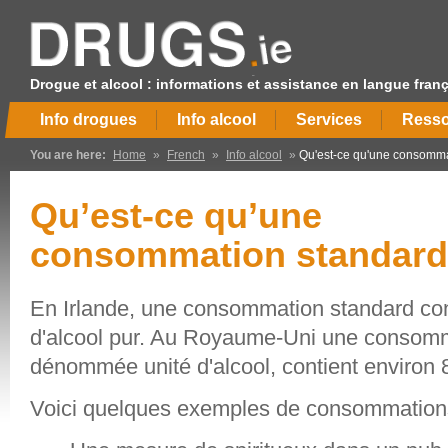
Drogue et alcool : informations et assistance en langue fran
Info drogues
Info alcool
Services
Resso
You are here:
Home
»
French
»
Info alcool
»
Qu'est-ce qu'une consomma
Qu’est-ce qu’une
consommation standar
En Irlande, une consommation standard co
d'alcool pur. Au Royaume-Uni une consomm
dénommée unité d'alcool, contient environ 
Voici quelques exemples de consommation